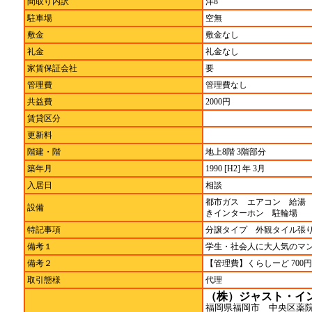
間取り内訳
洋8
駐車場
空無
敷金
敷金なし
礼金
礼金なし
家賃保証会社
要
管理費
管理費なし
共益費
2000円
賃貸区分
更新料
階建・階
地上8階 3階部分
築年月
1990 [H2] 年 3月
入居日
相談
都市ガス エアコン 給湯
設備
きインターホン 駐輪場
特記事項
分譲タイプ 外観タイル
備考１
学生・社会人に大人気のマ
備考２
【管理費】くらしーど 70
取引態様
代理
（株）ジャスト・イ
福岡県福岡市 中央区薬