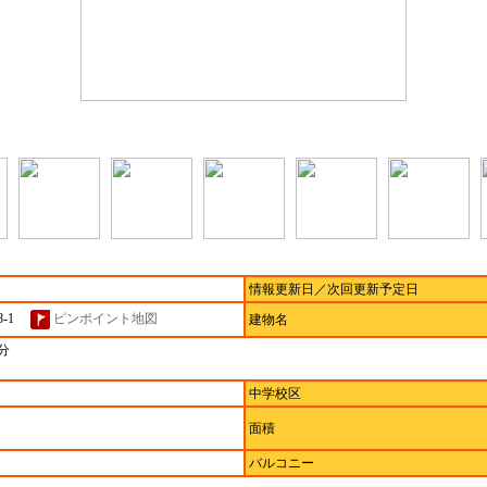
情報更新日／次回更新予定日
8-1
ピンポイント地図
建物名
分
中学校区
面積
バルコニー