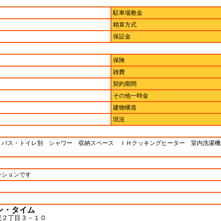
駐車場敷金
精算方式
保証金
保険
雑費
契約期間
その他一時金
建物構造
現況
 バス・トイレ別 シャワー 収納スペース ＩＨクッキングヒーター 室内洗濯機
張り
ンションです
0円
ン・タイム
院２丁目３－１０