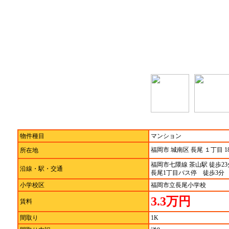
物件種目
マンション
福岡市 城南区 長尾 １丁目 1
所在地
福岡市七隈線 茶山駅 徒歩23
沿線・駅・交通
長尾1丁目バス停 徒歩3分
小学校区
福岡市立長尾小学校
3.3万円
賃料
間取り
1K