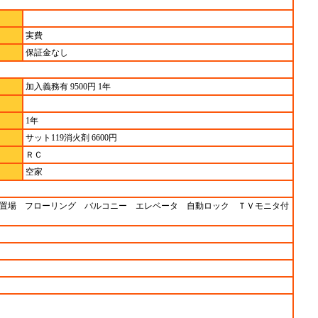
実費
保証金なし
加入義務有 9500円 1年
1年
サット119消火剤 6600円
ＲＣ
空家
置場 フローリング バルコニー エレベータ 自動ロック ＴＶモニタ付