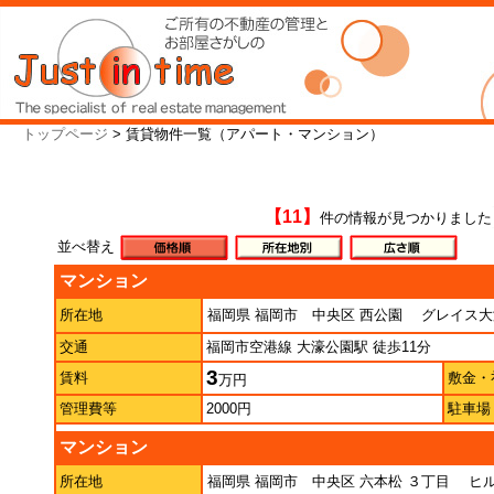
トップページ
> 賃貸物件一覧（アパート・マンション）
【11】
件の情報が見つかりました
並べ替え
マンション
所在地
福岡県 福岡市 中央区 西公園
グレイス大
交通
福岡市空港線 大濠公園駅 徒歩11分
3
賃料
敷金・
万円
管理費等
2000円
駐車場
マンション
所在地
福岡県 福岡市 中央区 六本松 ３丁目
ヒル